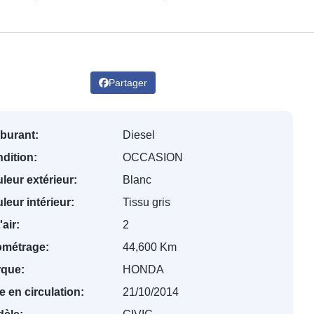
Partager
burant:
Diesel
dition:
OCCASION
leur extérieur:
Blanc
leur intérieur:
Tissu gris
'air:
2
ométrage:
44,600 Km
que:
HONDA
e en circulation:
21/10/2014