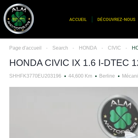
ACCUEIL
DÉCOUVREZ-NOUS
Page d'accueil
Search
HONDA
CIVIC
HO
HONDA CIVIC IX 1.6 I-DTEC 
SHHFK3770EU203196
44,600 Km
Berline
Mécan