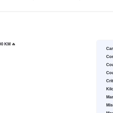
00 KM
🔥
Car
Con
Cou
Cou
Crit
Kil
Mar
Mis