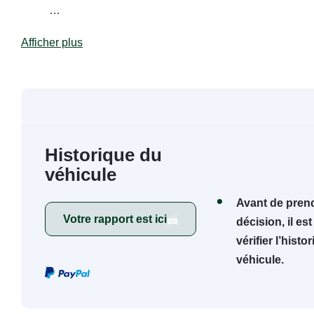
…
Afficher plus
Historique du
véhicule
Avant de prend
Votre rapport est ici
décision, il es
vérifier l’histo
véhicule.