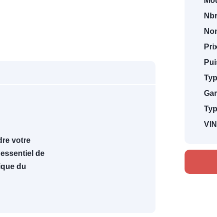
Mod
Nbr
Nom
Pri
Pui
Typ
Gar
Typ
VIN
re votre
t essentiel de
rique du