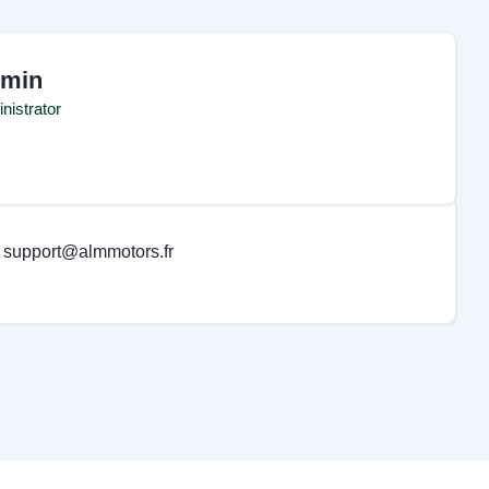
min
nistrator
support@almmotors.fr