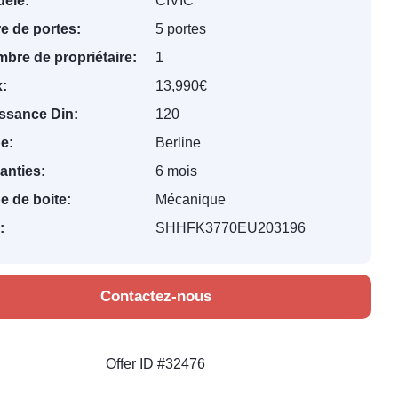
èle:
CIVIC
e de portes:
5 portes
bre de propriétaire:
1
x:
13,990€
ssance Din:
120
e:
Berline
anties:
6 mois
e de boite:
Mécanique
:
SHHFK3770EU203196
Contactez-nous
Offer ID #32476