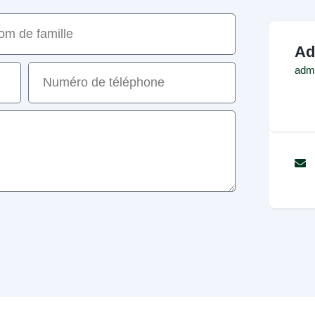
Ad
admi