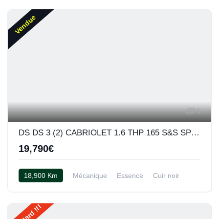
Vendue
5
DS DS 3 (2) CABRIOLET 1.6 THP 165 S&S SPORT CHIC BV6
19,790€
18,900 Km
Mécanique
Essence
Cuir noir
Trop tard !!!