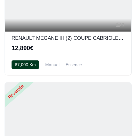
1
RENAULT MEGANE III (2) COUPE CABRIOLET 2.0 TCE 180 GT
12,890€
67,000 Km
Manuel
Essence
Cuir bicolor Rouge et gris
Réservée