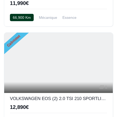
11,990€
66,900 Km
Mécanique
Essence
Cuir bicolor rouge et noir
Cabriolet
1
VOLKSWAGEN EOS (2) 2.0 TSI 210 SPORTLINE BVM
12,890€