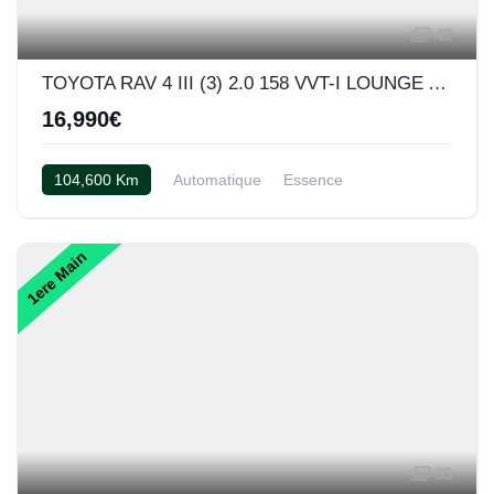
42
TOYOTA RAV 4 III (3) 2.0 158 VVT-I LOUNGE AWD BVA
16,990€
104,600 Km
Automatique
Essence
AWD/4WD
Cuir beige
1ere Main
35