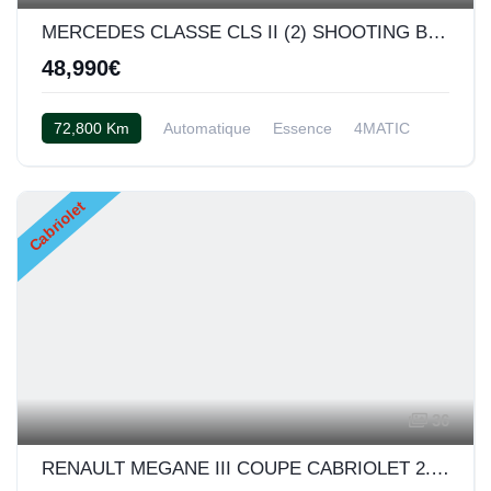
MERCEDES CLASSE CLS II (2) SHOOTING BRAKE 5.5 63 AMG S 4MATIC
48,990€
72,800 Km
Automatique
Essence
4MATIC
Cuir Exclusif noir/anthracite
Cabriolet
36
RENAULT MEGANE III COUPE CABRIOLET 2.0 TCE 180