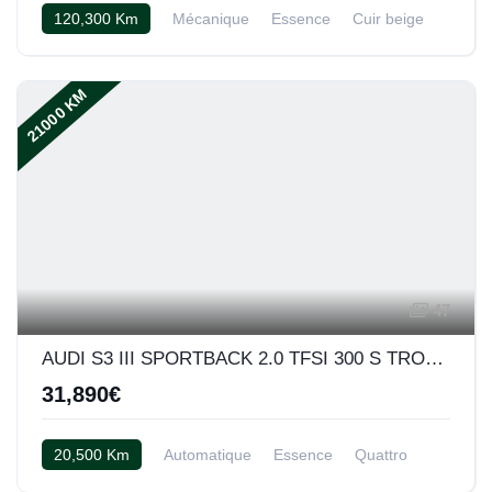
120,300 Km
Mécanique
Essence
Cuir beige
21000 KM
47
AUDI S3 III SPORTBACK 2.0 TFSI 300 S TRONIC
31,890€
20,500 Km
Automatique
Essence
Quattro
Cuir noir