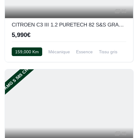
35
CITROEN C3 III 1.2 PURETECH 82 S&S GRAPHIC
5,990€
159,000 Km
Mécanique
Essence
Tissu gris
AMG S 585 CH
45