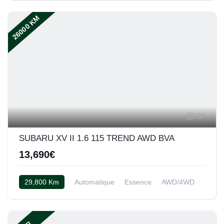
26000 KM
37
SUBARU XV II 1.6 115 TREND AWD BVA
13,690€
29,800 Km
Automatique
Essence
AWD/4WD
Tissu gris