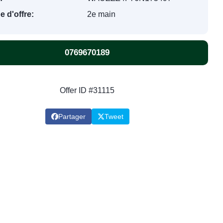
e d'offre:
2e main
0769670189
Offer ID #31115
Partager
Tweet