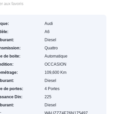
r aux favoris
que:
Audi
èle:
A6
burant:
Diesel
nsmission:
Quattro
e de boite:
Automatique
dition:
OCCASION
ométrage:
109,600 Km
burant:
Diesel
e de portes:
4 Portes
ssance Din:
225
burant:
Diesel
:
WAUZZZ4F76N175497