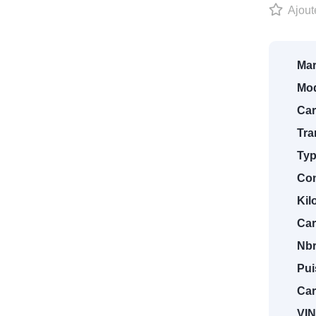
Ajoute
Mar
Mod
Car
Tra
Typ
Con
Kil
Car
Nbr
Pui
Car
VIN