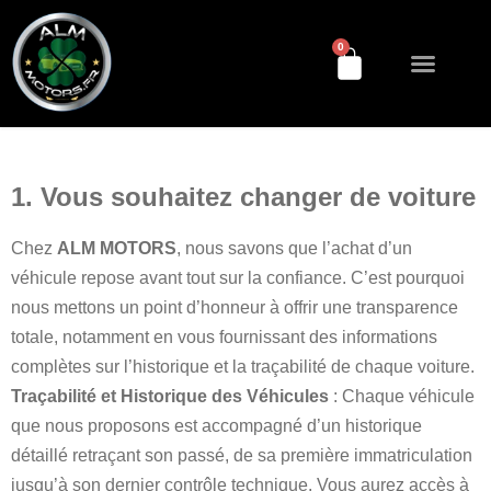
0
Découvrez-nous
NOS Service
Historique véhicu
Prendre rendez-vous
1. Vous souhaitez changer de voiture
Chez
ALM MOTORS
, nous savons que l’achat d’un
véhicule repose avant tout sur la confiance. C’est pourquoi
nous mettons un point d’honneur à offrir une transparence
totale, notamment en vous fournissant des informations
complètes sur l’historique et la traçabilité de chaque voiture.
Traçabilité et Historique des Véhicules
: Chaque véhicule
que nous proposons est accompagné d’un historique
détaillé retraçant son passé, de sa première immatriculation
jusqu’à son dernier contrôle technique. Vous aurez accès à