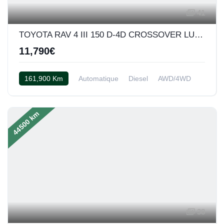
41
TOYOTA RAV 4 III 150 D-4D CROSSOVER LUXE BVA AWD
11,790€
161,900 Km
Automatique
Diesel
AWD/4WD
Cuir noir
44500 km
38