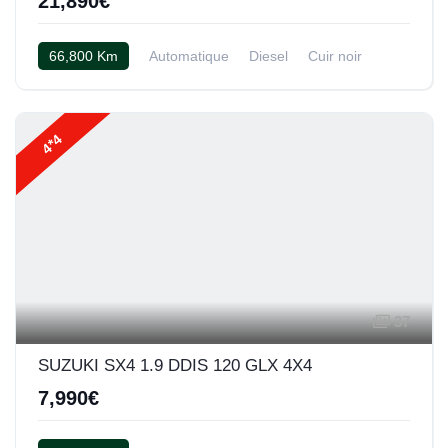
21,890€
66,800 Km
Automatique
Diesel
Cuir noir
4*4
37
SUZUKI SX4 1.9 DDIS 120 GLX 4X4
7,990€