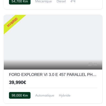
54,700 Km
Mécanique
Diesel
4*4
Tissu gris
HYBRID
46
FORD EXPLORER VI 3.0 E 457 PARALLEL PHEV INTELLIGENT AWD ST-LINE BVA10
39,990€
98,000 Km
Automatique
Hybride
Automatique
Cuir noir