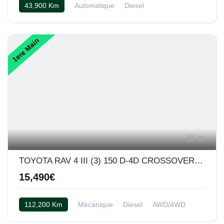
43,900 Km
Automatique
Diesel
Semi cuir noir
1ere Main
36
TOYOTA RAV 4 III (3) 150 D-4D CROSSOVER EXCLUSIVE AWD
15,490€
112,200 Km
Mécanique
Diesel
AWD/4WD
Cuir alcantara noir