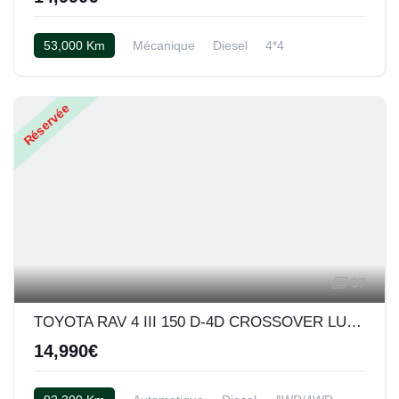
53,000 Km
Mécanique
Diesel
4*4
Cuir noir
Réservée
37
TOYOTA RAV 4 III 150 D-4D CROSSOVER LUXE BVA AWD (Noir)
14,990€