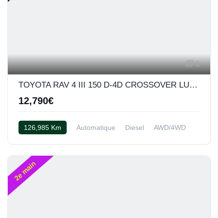
1
TOYOTA RAV 4 III 150 D-4D CROSSOVER LUXE BVA AWD
12,790€
126,985 Km
Automatique
Diesel
AWD/4WD
Cuir noir
2e main