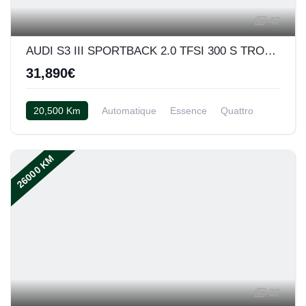
47
AUDI S3 III SPORTBACK 2.0 TFSI 300 S TRONIC
31,890€
20,500 Km
Automatique
Essence
Quattro
Cuir noir
26000 KM
37