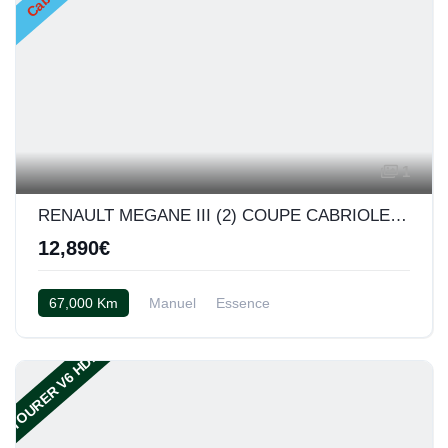
1
RENAULT MEGANE III (2) COUPE CABRIOLET 2.0 TCE 180 GT
12,890€
67,000 Km
Manuel
Essence
Cuir bicolor Rouge et gris
TOURER V6 HDI