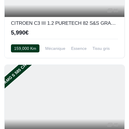
35
CITROEN C3 III 1.2 PURETECH 82 S&S GRAPHIC
5,990€
159,000 Km
Mécanique
Essence
Tissu gris
AMG S 585 CH
45