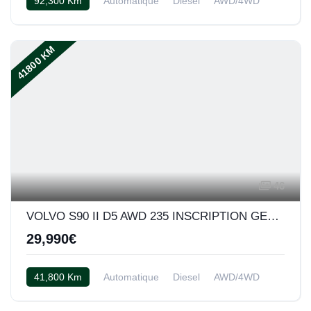
92,300 Km
Automatique
Diesel
AWD/4WD
Cuir beige
41800 KM
46
VOLVO S90 II D5 AWD 235 INSCRIPTION GEARTRONIC 8
29,990€
41,800 Km
Automatique
Diesel
AWD/4WD
Cuir beige