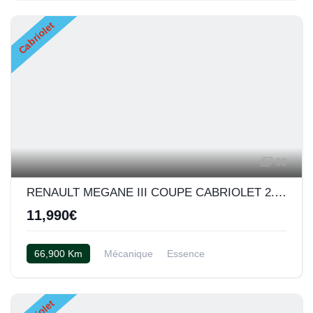
Cabriolet
36
RENAULT MEGANE III COUPE CABRIOLET 2.0 TCE 180
11,990€
66,900 Km
Mécanique
Essence
Cuir bicolor rouge et noir