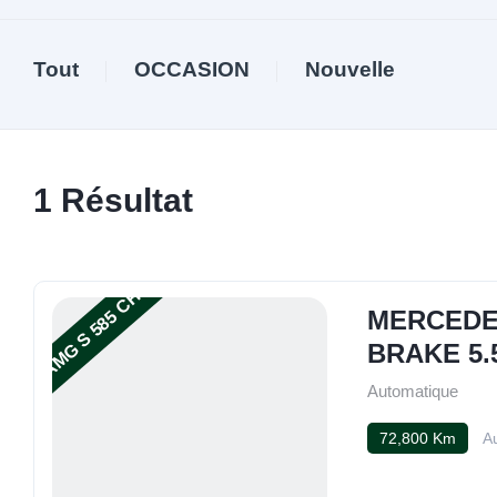
Tout
OCCASION
Nouvelle
1
Résultat
AMG S 585 CH
MERCEDES
BRAKE 5.
Automatique
72,800 Km
A