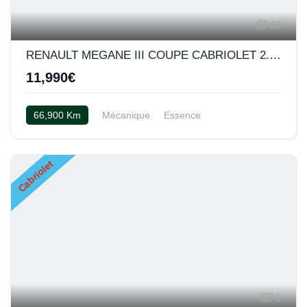
36
RENAULT MEGANE III COUPE CABRIOLET 2.0 TCE 180
11,990€
66,900 Km
Mécanique
Essence
Cuir bicolor rouge et noir
Cabriolet
1