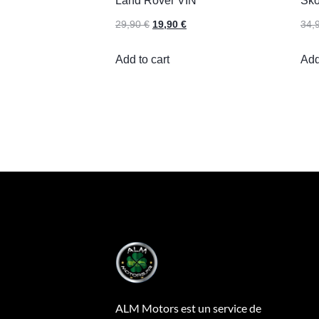
Land Rover VIN
Sko
29,90
€
19,90
€
34,
Add to cart
Add
ALM Motors est un service de