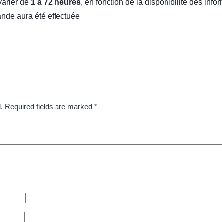
varier de
1 à 72 heures
, en fonction de la disponibilité des inf
nde aura été effectuée
.
Required fields are marked
*