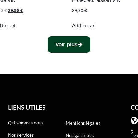
da VIN
Protected: Nissan VIN
90
€
29,90
€
29,90
€
 to cart
Add to cart
Voir plus
LIENS UTILES
C
Qui sommes nous
Mentions légales
Nos services
Nos garanties