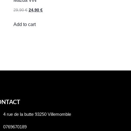
Mazda VIN
29,90
€
24,90
€
Add to cart
ONTACT
4 rue de la butte 93250 Villemomble
0769670189