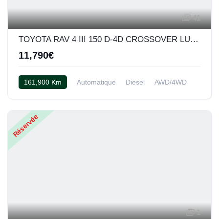
41
TOYOTA RAV 4 III 150 D-4D CROSSOVER LUXE BVA AWD
11,790€
161,900 Km
Automatique
Diesel
AWD/4WD
Cuir noir
Réservée
1