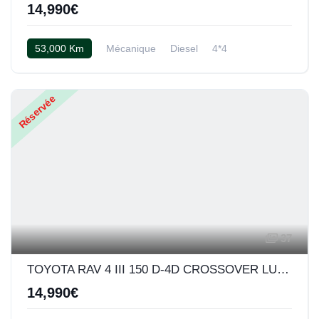
14,990€
53,000 Km
Mécanique
Diesel
4*4
Cuir noir
Réservée
37
TOYOTA RAV 4 III 150 D-4D CROSSOVER LUXE BVA AWD (Noir)
14,990€