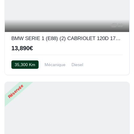
39
BMW SERIE 1 (E88) (2) CABRIOLET 120D 177 CONFORT
13,890€
35,300 Km
Mécanique
Diesel
Tissu "Network"/anthracite
Réservée