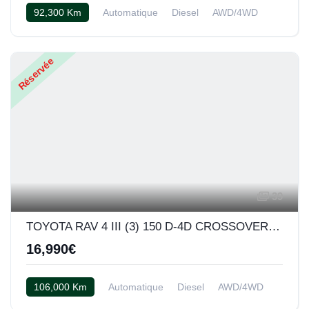
92,300 Km
Automatique
Diesel
AWD/4WD
Cuir beige
Réservée
39
TOYOTA RAV 4 III (3) 150 D-4D CROSSOVER BVA AWD (blanc)
16,990€
106,000 Km
Automatique
Diesel
AWD/4WD
Cuir alcantara noir