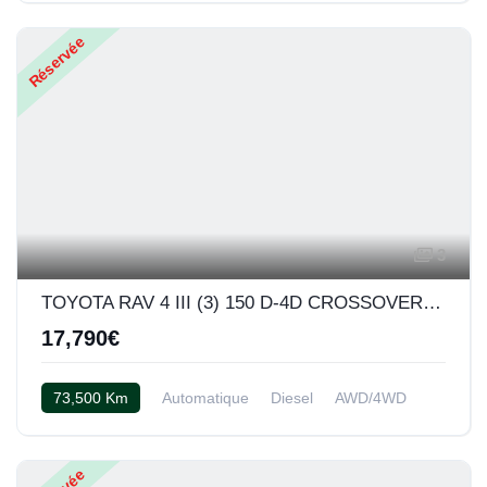
Réservée
3
TOYOTA RAV 4 III (3) 150 D-4D CROSSOVER BVA AWD (blanc)
17,790€
73,500 Km
Automatique
Diesel
AWD/4WD
Cuir alcantara noir