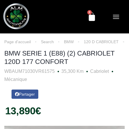
0
Découvrez-nous
NOS Service
Historique véhicu
Prendre rendez-vous
Page d'accueil
Search
BMW
120 D CABRIOLET
BMW SERIE 1 (E88) (2) CABRIOLET
120D 177 CONFORT
WBAUM71030VR61575
35,300 Km
Cabriolet
Mécanique
Partager
13,890€