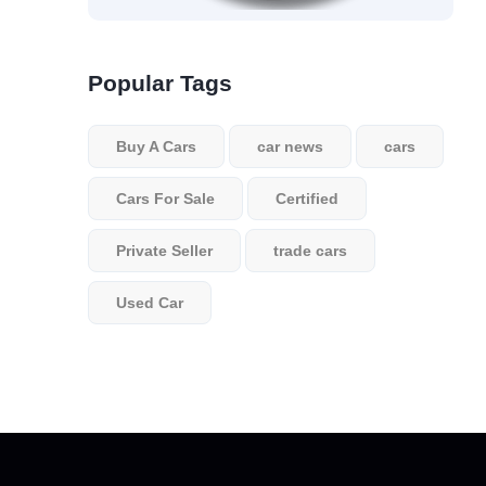
Popular Tags
Buy A Cars
car news
cars
Cars For Sale
Certified
Private Seller
trade cars
Used Car