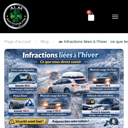
0
Découvrez-nous
NOS Service
Historique véhicu
Prendre rendez-vous
Page d'accueil
Blog
🚗 Infractions liées à l’hiver : ce que